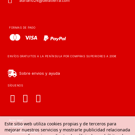
adriano24@delatierra.com
FORMAS DE PAGO
ENVÍOS GRATUITOS A LA PENÍNSULA POR COMPRAS SUPERIORES A 200€
Sobre envios y ayuda
SÍGUENOS
Aviso legal
Este sitio web utiliza cookies propias y de terceros para
Privacidad
mejorar nuestros servicios y mostrarle publicidad relacionada
Condiciones de venta