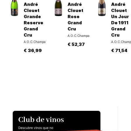
André
André
André
Clouet
Clouet
Clouet
Grande
Rose
Un Jour
Reserve
Grand
De 1911
Grand
Cru
Grand
Cru
Cru
A.O.C.Champagne
A.O.C.Champagne
A.O.C.Cham
€ 52,37
€ 36,99
€ 71,54