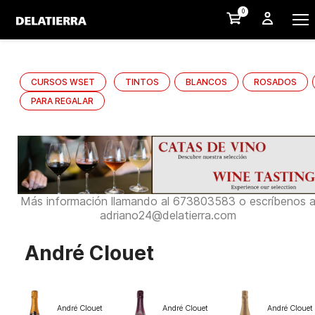
0
CURSOS WSET
TINTOS
BLANCOS
ROSADOS
PARA REGALAR
Más información llamando al 673803583 o escríbenos 
adriano24@delatierra.com
André Clouet
André Clouet
André Clouet
André Clouet