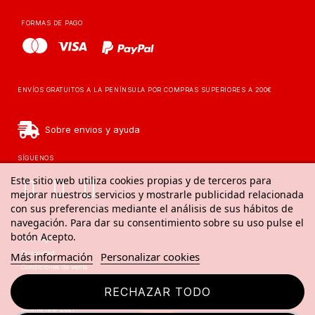
FORMAS DE PAGO
ENVÍOS GRATUITOS A LA PENÍNSULA POR COMPRAS SUPERIORES A 200€
Sobre envios y ayuda
SÍGUENOS
Este sitio web utiliza cookies propias y de terceros para
mejorar nuestros servicios y mostrarle publicidad relacionada
con sus preferencias mediante el análisis de sus hábitos de
navegación. Para dar su consentimiento sobre su uso pulse el
botón Acepto.
Aviso legal
Privacidad
Más información
Personalizar cookies
Condiciones de venta
Aviso de cookies
RECHAZAR TODO
Delatierra© 2021