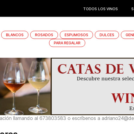
TODOS LOS VINOS
S
BLANCOS
ROSADOS
ESPUMOSOS
DULCES
GEN
PARA REGALAR
ación llamando al 673803583 o escríbenos a adriano24@del