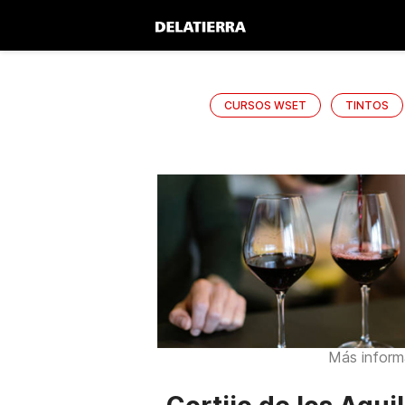
CURSOS WSET
TINTOS
Más inform