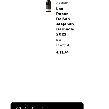
Alejandro
Las
Rocas
De San
Alejandro
Garnacha
2022
D.O.
Calatayud
€ 11,74