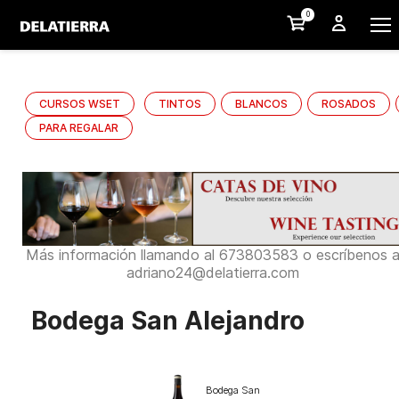
0
CURSOS WSET
TINTOS
BLANCOS
ROSADOS
PARA REGALAR
Más información llamando al 673803583 o escríbenos 
adriano24@delatierra.com
Bodega San Alejandro
Bodega San