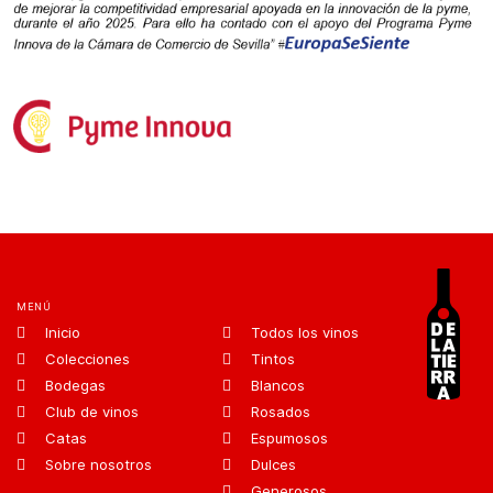
MENÚ
Inicio
Todos los vinos
Colecciones
Tintos
Bodegas
Blancos
Club de vinos
Rosados
Catas
Espumosos
Sobre nosotros
Dulces
Generosos