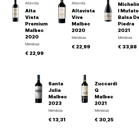
Altavista
Altavista
Michelin
Alta
Altavista
I Mufato
Vista
Vive
Balsa D
Premium
Malbec
Piedra
Malbec
2020
2021
2020
Mendoza
Mendoza
Mendoza
€ 22,99
€ 33,88
€ 22,99
Santa
Zuccardi
Julia
Q
Malbec
Malbec
2023
2021
Mendoza
Mendoza
€ 13,31
€ 30,25