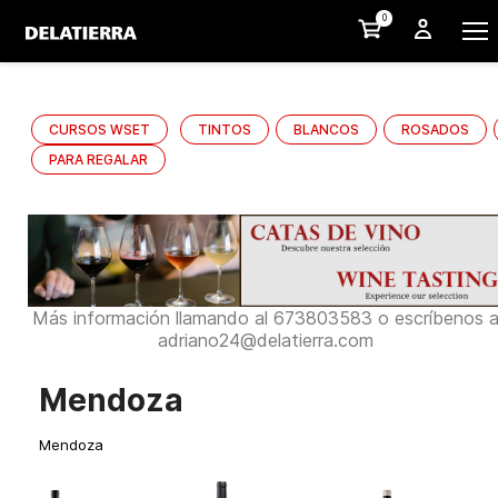
0
CURSOS WSET
TINTOS
BLANCOS
ROSADOS
PARA REGALAR
Más información llamando al 673803583 o escríbenos 
adriano24@delatierra.com
Mendoza
Mendoza