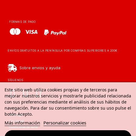
FORMAS DE PAGO
ENVÍOS GRATUITOS A LA PENÍNSULA POR COMPRAS SUPERIORES A 200€
Sobre envios y ayuda
SÍGUENOS
Este sitio web utiliza cookies propias y de terceros para
mejorar nuestros servicios y mostrarle publicidad relacionada
con sus preferencias mediante el análisis de sus hábitos de
navegación. Para dar su consentimiento sobre su uso pulse el
botón Acepto.
Aviso legal
Privacidad
Más información
Personalizar cookies
Condiciones de venta
Aviso de cookies