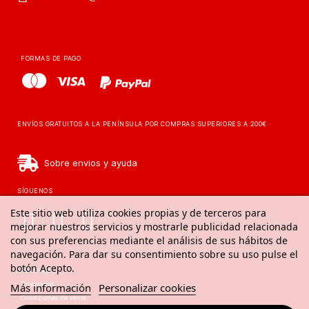
FORMAS DE PAGO
ENVÍOS GRATUITOS A LA PENÍNSULA POR COMPRAS SUPERIORES A 200€
Sobre envios y ayuda
SÍGUENOS
Este sitio web utiliza cookies propias y de terceros para
mejorar nuestros servicios y mostrarle publicidad relacionada
con sus preferencias mediante el análisis de sus hábitos de
navegación. Para dar su consentimiento sobre su uso pulse el
botón Acepto.
Aviso legal
Privacidad
Más información
Personalizar cookies
Condiciones de venta