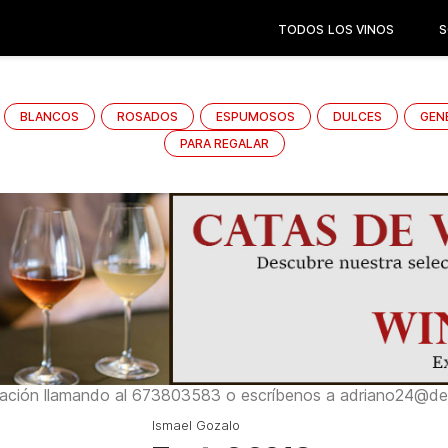
TODOS LOS VINOS
S
BLANCOS
ROSADOS
ESPUMOSOS
DULCES
GEN
PARA REGALAR
ación llamando al 673803583 o escríbenos a adriano24@del
Ismael Gozalo