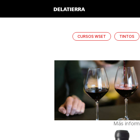
CURSOS WSET
TINTOS
Más inform