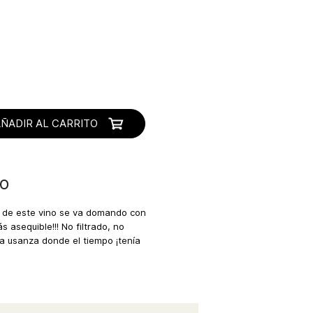
AÑADIR AL CARRITO
so
a de este vino se va domando con
 asequible!!! No filtrado, no
ua usanza donde el tiempo ¡tenía