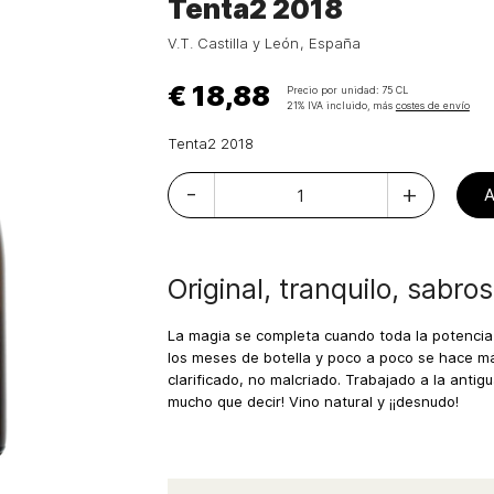
Tenta2 2018
V.T. Castilla y León
España
€ 18,88
Precio por unidad:
75 CL
21% IVA incluido, más
costes de envío
Tenta2 2018
-
+
Original, tranquilo, sabro
La magia se completa cuando toda la potenci
los meses de botella y poco a poco se hace más
clarificado, no malcriado. Trabajado a la antig
mucho que decir! Vino natural y ¡¡desnudo!