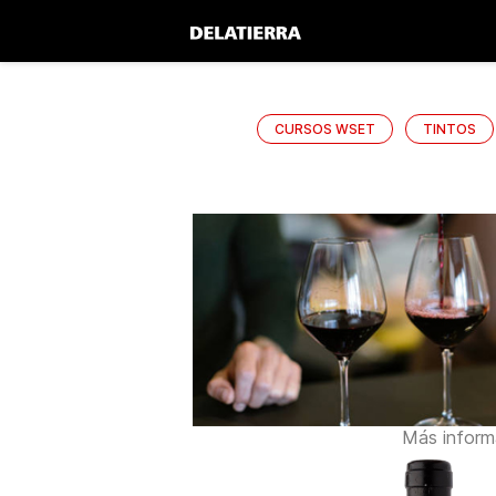
CURSOS WSET
TINTOS
Más inform