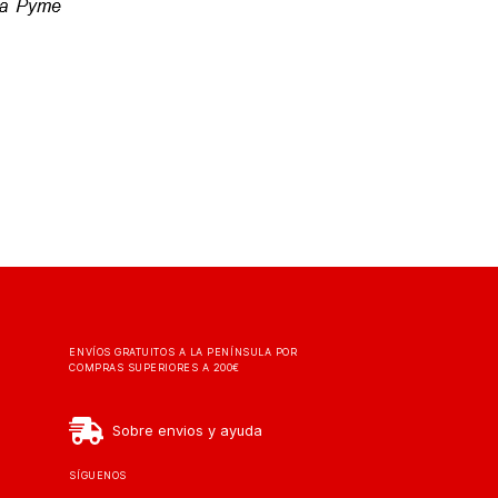
ENVÍOS GRATUITOS A LA PENÍNSULA POR
COMPRAS SUPERIORES A 200€
Sobre envios y ayuda
SÍGUENOS