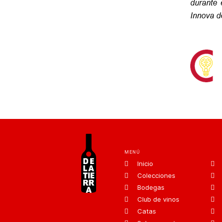
MENÚ
Inicio
Colecciones
Bodegas
Club de vinos
Catas