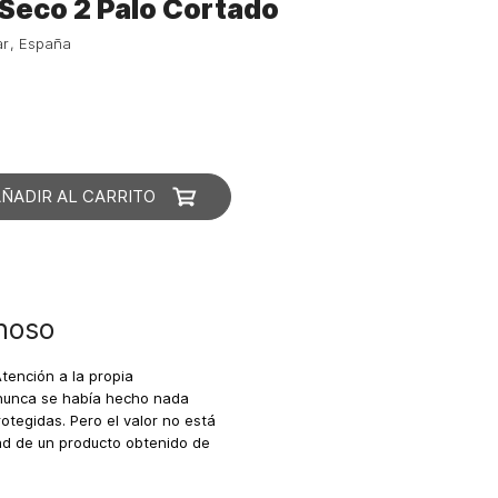
Seco 2 Palo Cortado
ar
España
AÑADIR AL CARRITO
inoso
Atención a la propia
nunca se había hecho nada
otegidas. Pero el valor no está
dad de un producto obtenido de