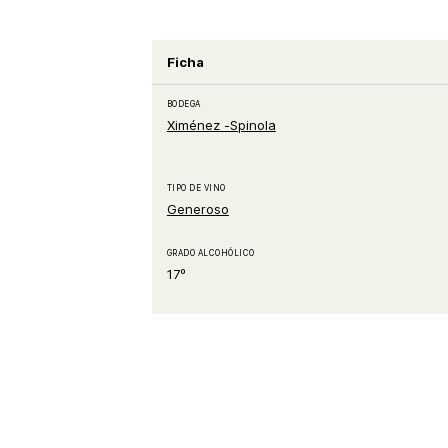
Ficha
BODEGA
Ximénez -Spinola
TIPO DE VINO
Generoso
GRADO ALCOHÓLICO
17º