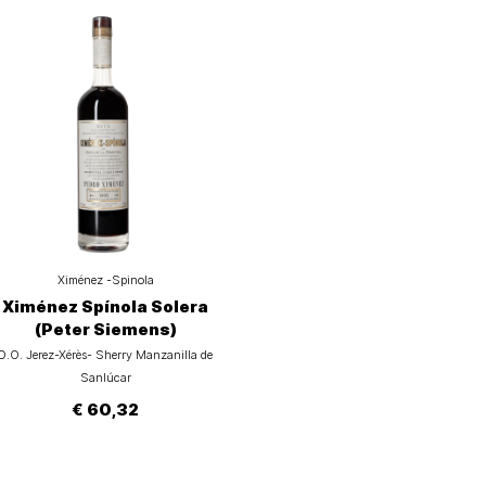
Ximénez -Spinola
Ximénez Spínola Solera
(Peter Siemens)
D.O. Jerez-Xérès- Sherry Manzanilla de
Sanlúcar
€ 60,32