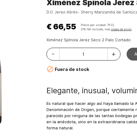
Ximénez Spínola Jerez 
D.O. Jerez-Xérès- Sherry Manzanilla de Sanlúc
€ 66,55
Precio por unidad:
75 CL
21% IVA incluido, más
costes de envío
Ximénez Spínola Jerez Seco 2 Palo Cortado
-
+

Fuera de stock
Elegante, inusual, volum
Es natural que hacer algo así haya llamado la 
Denominación de Origen, porque ciertamente 
parecido por ninguna de las tantas bodegas pr
en la anécdota, sino en la extraordinaria cali
forma natural.