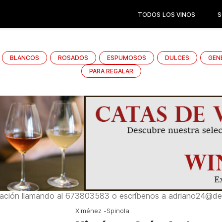
TODOS LOS VINOS
S
BLANCOS
ROSADOS
ESPUMOSOS
DULCES
GEN
PARA REGALAR
ación llamando al 673803583 o escríbenos a adriano24@del
Ximénez -Spinola