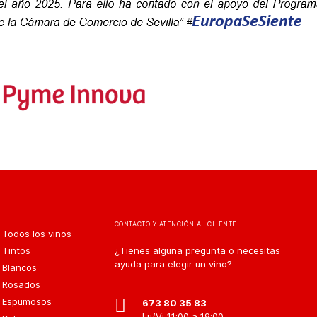
CONTACTO Y ATENCIÓN AL CLIENTE
Todos los vinos
Tintos
¿Tienes alguna pregunta o necesitas
ayuda para elegir un vino?
Blancos
Rosados
Espumosos
673 80 35 83
Lu/Vi 11:00 a 19:00