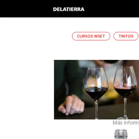
CURSOS WSET
TINTOS
Más inform