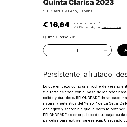
Quinta Clarisa 2023
V.T. Castilla y León
España
€ 16,64
Precio por unidad:
75 CL
21% IVA incluido, más
costes de envío
Quinta Clarisa 2023
-
+
Persistente, afrutado, de
Lo que empezó como una noche de verano entr
fue fortaleciendo con el paso de los años ha
sólido y duradero. BELONDRADE da un paso m
natural y autentica del 'terroir' de La Seca. De
ecológica y sostenible que le permita obtener 
BELONDRADE se enorgullece de trabajar cuida
parcelas para extraer su esencia. Un rosado co