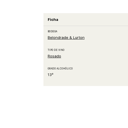
Ficha
BODEGA
Belondrade & Lurton
TIPO DE VINO
Rosado
GRADO ALCOHÓLICO
13º