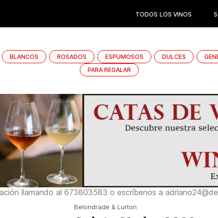
TODOS LOS VINOS
S
BLANCOS
ROSADOS
ESPUMOSOS
DULCES
GEN
PARA REGALAR
ación llamando al 673803583 o escríbenos a adriano24@del
Belondrade & Lurton