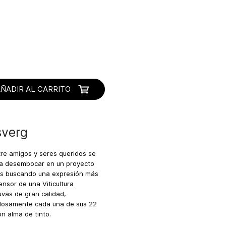
AÑADIR AL CARRITO
sverg
e amigos y seres queridos se
sta desembocar en un proyecto
ás buscando una expresión más
fensor de una Viticultura
uvas de gran calidad,
dosamente cada una de sus 22
n alma de tinto.