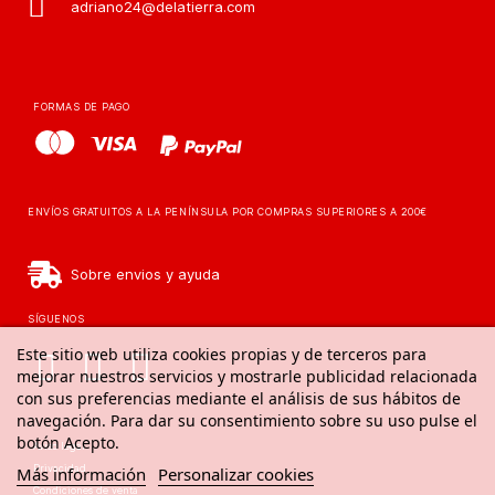
adriano24@delatierra.com
FORMAS DE PAGO
ENVÍOS GRATUITOS A LA PENÍNSULA POR COMPRAS SUPERIORES A 200€
Sobre envios y ayuda
SÍGUENOS
Este sitio web utiliza cookies propias y de terceros para
mejorar nuestros servicios y mostrarle publicidad relacionada
con sus preferencias mediante el análisis de sus hábitos de
navegación. Para dar su consentimiento sobre su uso pulse el
botón Acepto.
Aviso legal
Privacidad
Más información
Personalizar cookies
Condiciones de venta