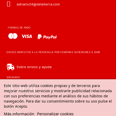
adriano24@delatierra.com
FORMAS DE PAGO
ENVÍOS GRATUITOS A LA PENÍNSULA POR COMPRAS SUPERIORES A 200€
Sobre envios y ayuda
SÍGUENOS
Este sitio web utiliza cookies propias y de terceros para
mejorar nuestros servicios y mostrarle publicidad relacionada
con sus preferencias mediante el análisis de sus hábitos de
navegación. Para dar su consentimiento sobre su uso pulse el
botón Acepto.
Aviso legal
Privacidad
Más información
Personalizar cookies