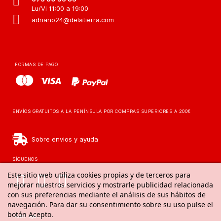
Lu/Vi 11:00 a 19:00
adriano24@delatierra.com
FORMAS DE PAGO
ENVÍOS GRATUITOS A LA PENÍNSULA POR COMPRAS SUPERIORES A 200€
Sobre envios y ayuda
SÍGUENOS
Este sitio web utiliza cookies propias y de terceros para
mejorar nuestros servicios y mostrarle publicidad relacionada
con sus preferencias mediante el análisis de sus hábitos de
navegación. Para dar su consentimiento sobre su uso pulse el
botón Acepto.
Aviso legal