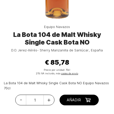
Equipo Navazos
La Bota 104 de Malt Whisky
Single Cask Bota NO
D.O. Jerez-Xérès- Sherry Manzanilla de Sanlúcar
España
€ 85,78
Precio por unidad:
70cl
21% IVA incluido, más
costes de envío
La Bota 104 de Malt Whisky Single Cask Bota NO Equipo Navazos
70cl
-
+
AÑADIR