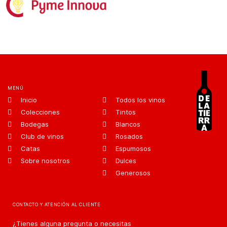
MENÚ
Inicio
Todos los vinos
Colecciones
Tintos
Bodegas
Blancos
Club de vinos
Rosados
Catas
Espumosos
Sobre nosotros
Dulces
Generosos
CONTACTO Y ATENCIÓN AL CLIENTE
¿Tienes alguna pregunta o necesitas