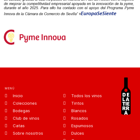
MENÚ
Inicio
Todos los vinos
Colecciones
Tintos
Bodegas
Blancos
Club de vinos
Rosados
Catas
Espumosos
Sobre nosotros
Dulces