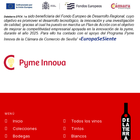
MENÚ
Inicio
Todos los vinos
Colecciones
Tintos
Bodegas
Blancos