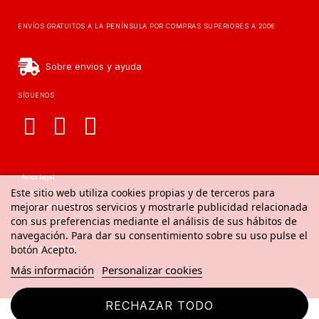
ENVÍOS GRATUITOS A LA PENÍNSULA POR COMPRAS SUPERIORES A 200€
Sobre envios y ayuda
SÍGUENOS
Aviso legal
Este sitio web utiliza cookies propias y de terceros para
Privacidad
mejorar nuestros servicios y mostrarle publicidad relacionada
Condiciones de venta
con sus preferencias mediante el análisis de sus hábitos de
Aviso de cookies
navegación. Para dar su consentimiento sobre su uso pulse el
botón Acepto.
Delatierra© 2021
Más información
Personalizar cookies
RECHAZAR TODO