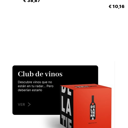
€ 38,87
€ 10,16