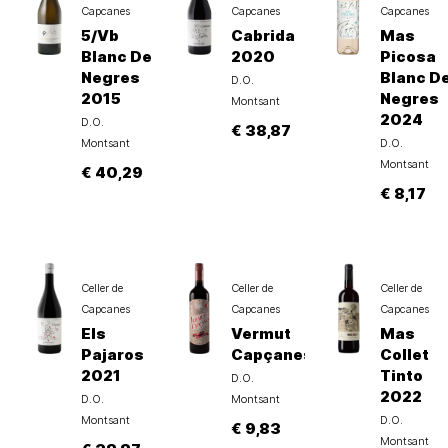
Capcanes
Capcanes
Capcanes
5/Vb
Cabrida
Mas
Blanc De
2020
Picosa
Negres
Blanc D
D.O.
2015
Negres
Montsant
2024
D.O.
€ 38,87
Montsant
D.O.
Montsant
€ 40,29
€ 8,17
Celler de
Celler de
Celler de
Capcanes
Capcanes
Capcanes
Els
Vermut
Mas
Pajaros
Capçanes
Collet
2021
Tinto
D.O.
2022
D.O.
Montsant
Montsant
D.O.
€ 9,83
Montsant