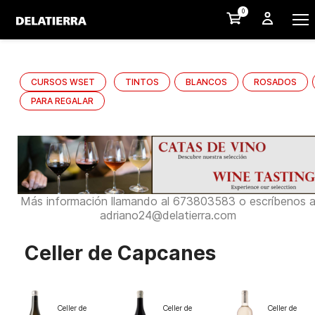
0
CURSOS WSET
TINTOS
BLANCOS
ROSADOS
PARA REGALAR
Más información llamando al 673803583 o escríbenos 
adriano24@delatierra.com
Celler de Capcanes
Celler de
Celler de
Celler de