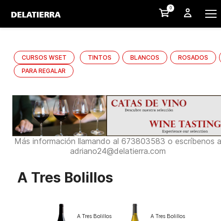
0
CURSOS WSET
TINTOS
BLANCOS
ROSADOS
PARA REGALAR
Más información llamando al 673803583 o escríbenos 
adriano24@delatierra.com
A Tres Bolillos
A Tres Bolillos
A Tres Bolillos