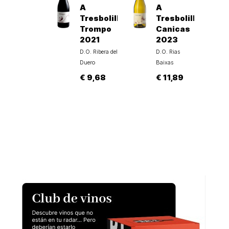
A
A
Tresbolillo
Tresbolillos
Trompo
Canicas
2021
2023
D.O. Ribera del
D.O. Rias
Duero
Baixas
€ 9,68
€ 11,89