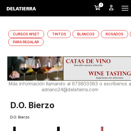
0
CURSOS WSET
TINTOS
BLANCOS
ROSADOS
PARA REGALAR
Más información llamando al 673803583 o escríbenos 
adriano24@delatierra.com
D.O. Bierzo
D.O. Bierzo