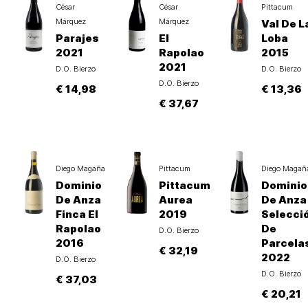
César
César
Pittacum
Márquez
Márquez
Val De L
Parajes
El
Loba
2021
Rapolao
2015
2021
D.O. Bierzo
D.O. Bierzo
D.O. Bierzo
€ 14,98
€ 13,36
€ 37,67
Diego Magaña
Pittacum
Diego Magañ
Dominio
Pittacum
Dominio
De Anza
Aurea
De Anza
Finca El
2019
Selecci
Rapolao
De
D.O. Bierzo
2016
Parcela
€ 32,19
2022
D.O. Bierzo
D.O. Bierzo
€ 37,03
€ 20,21