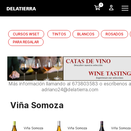
0
CURSOS WSET
TINTOS
BLANCOS
ROSADOS
PARA REGALAR
Más información llamando al 673803583 o escríbenos 
adriano24@delatierra.com
Viña Somoza
Viña Somoza
Viña Somoza
Viña Somoza