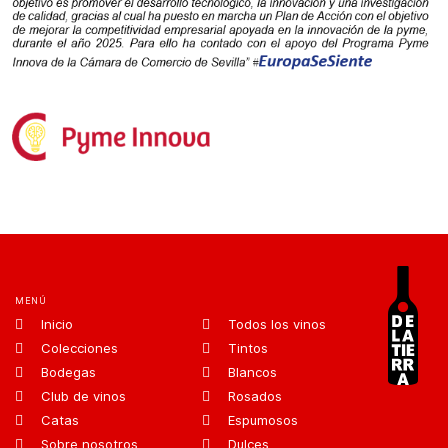
MENÚ
Inicio
Todos los vinos
Colecciones
Tintos
Bodegas
Blancos
Club de vinos
Rosados
Catas
Espumosos
Sobre nosotros
Dulces