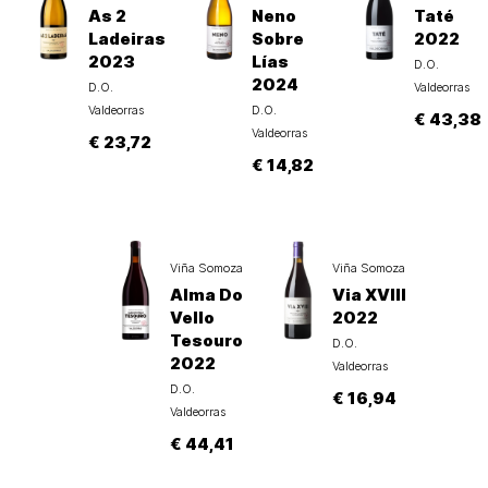
As 2
Neno
Taté
Ladeiras
Sobre
2022
2023
Lías
D.O.
2024
D.O.
Valdeorras
Valdeorras
D.O.
€ 43,38
Valdeorras
€ 23,72
€ 14,82
Viña Somoza
Viña Somoza
Alma Do
Via XVIII
Vello
2022
Tesouro
D.O.
2022
Valdeorras
D.O.
€ 16,94
Valdeorras
€ 44,41