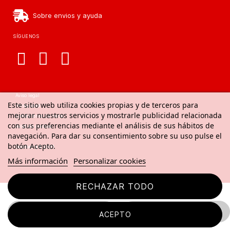
Sobre envios y ayuda
SÍGUENOS
Aviso legal
Este sitio web utiliza cookies propias y de terceros para
Privacidad
mejorar nuestros servicios y mostrarle publicidad relacionada
Condiciones de venta
con sus preferencias mediante el análisis de sus hábitos de
Aviso de cookies
navegación. Para dar su consentimiento sobre su uso pulse el
botón Acepto.
Delatierra© 2021
Más información
Personalizar cookies
RECHAZAR TODO
FILTRAR
BUSCAR
ACEPTO