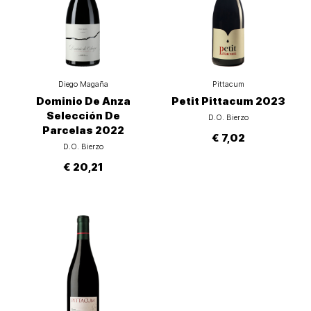
Diego Magaña
Pittacum
Dominio De Anza
Petit Pittacum 2023
Selección De
D.O. Bierzo
Parcelas 2022
€ 7,02
D.O. Bierzo
€ 20,21