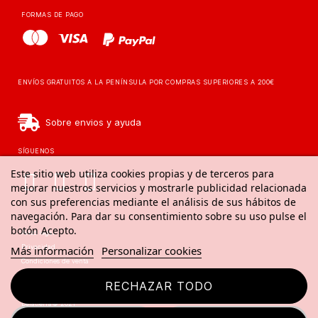
FORMAS DE PAGO
ENVÍOS GRATUITOS A LA PENÍNSULA POR COMPRAS SUPERIORES A 200€
Sobre envios y ayuda
SÍGUENOS
Este sitio web utiliza cookies propias y de terceros para
mejorar nuestros servicios y mostrarle publicidad relacionada
con sus preferencias mediante el análisis de sus hábitos de
navegación. Para dar su consentimiento sobre su uso pulse el
botón Acepto.
Aviso legal
Privacidad
Más información
Personalizar cookies
Condiciones de venta
Aviso de cookies
RECHAZAR TODO
Delatierra© 2021