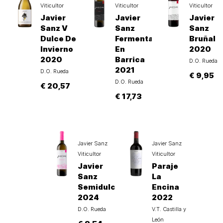
Viticultor
Viticultor
Viticultor
Javier
Javier
Javier
Sanz V
Sanz
Sanz
Dulce De
Fermentado
Bruñal
Invierno
En
2020
2020
Barrica
D.O. Rueda
2021
D.O. Rueda
€ 9,95
D.O. Rueda
€ 20,57
€ 17,73
Javier Sanz
Javier Sanz
Viticultor
Viticultor
Javier
Paraje
Sanz
La
Semidulce
Encina
2024
2022
D.O. Rueda
V.T. Castilla y
León