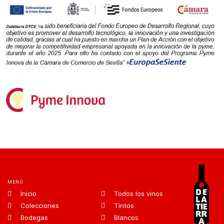
MENÚ
Inicio
Todos los vinos
Colecciones
Tintos
Bodegas
Blancos