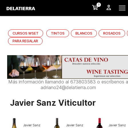
0
CURSOS WSET
TINTOS
BLANCOS
ROSADOS
PARA REGALAR
Más información llamando al 673803583 o escríbenos 
adriano24@delatierra.com
Javier Sanz Viticultor
Javier Sanz
Javier Sanz
Javier Sanz