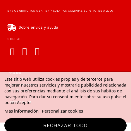
ENVÍOS GRATUITOS A LA PENÍNSULA POR COMPRAS SUPERIORES A 200€
Sobre envios y ayuda
SÍGUENOS
Aviso legal
Este sitio web utiliza cookies propias y de terceros para
Privacidad
mejorar nuestros servicios y mostrarle publicidad relacionada
Condiciones de venta
con sus preferencias mediante el análisis de sus hábitos de
Aviso de cookies
navegación. Para dar su consentimiento sobre su uso pulse el
botón Acepto.
Delatierra© 2021
Más información
Personalizar cookies
RECHAZAR TODO