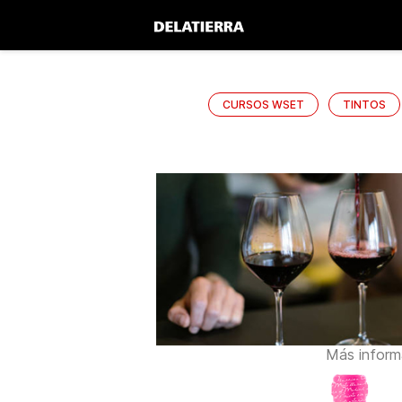
CURSOS WSET
TINTOS
Más inform