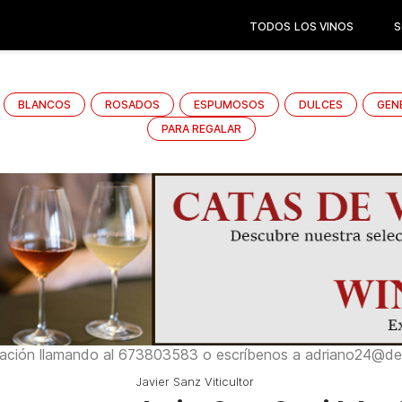
TODOS LOS VINOS
S
BLANCOS
ROSADOS
ESPUMOSOS
DULCES
GEN
PARA REGALAR
ación llamando al 673803583 o escríbenos a adriano24@del
Javier Sanz Viticultor