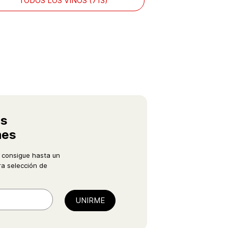
TODOS LOS VINOS (713)
as
nes
 consigue hasta un
a selección de