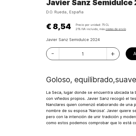
Javier Sanz Semidulce
D.O. Rueda
España
€ 8,54
Precio por unidad:
75 CL
21% IVA incluido, más
costes de envío
Javier Sanz Semidulce 2024
-
+
Goloso, equilibrado,suav
La Seca, lugar donde se encuentra ubicada la b
con viñedos propios. Javier Sanz recogió el te
Nanclares quien comenzó elaborando de una par
nombre de su esposa 'Narcisa'. Javier quiere s
pero con la intención de unir tradición y mod
como estos podemos comprobar que lo está co