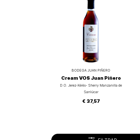
BODEGA JUAN PIÑERO
Cream VOS Juan Piñero
D.O. Jerez-Xérès- Sherry Manzanilla de
Sanlúcar
€ 37,57