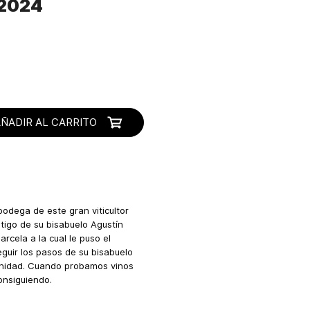
 2024
AÑADIR AL CARRITO
e
odega de este gran viticultor
stigo de su bisabuelo Agustín
cela a la cual le puso el
eguir los pasos de su bisabuelo
ernidad. Cuando probamos vinos
nsiguiendo.