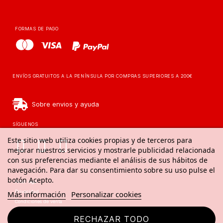
FORMAS DE PAGO
ENVÍOS GRATUITOS A LA PENÍNSULA POR COMPRAS SUPERIORES A 200€
Sobre envios y ayuda
SÍGUENOS
Este sitio web utiliza cookies propias y de terceros para
mejorar nuestros servicios y mostrarle publicidad relacionada
con sus preferencias mediante el análisis de sus hábitos de
navegación. Para dar su consentimiento sobre su uso pulse el
botón Acepto.
Aviso legal
Privacidad
Más información
Personalizar cookies
Condiciones de venta
Aviso de cookies
RECHAZAR TODO