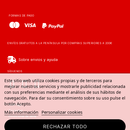
FORMAS DE PAGO
ENVÍOS GRATUITOS A LA PENÍNSULA POR COMPRAS SUPERIORES A 200€
Sobre envios y ayuda
SÍGUENOS
Este sitio web utiliza cookies propias y de terceros para
mejorar nuestros servicios y mostrarle publicidad relacionada
con sus preferencias mediante el análisis de sus hábitos de
navegación. Para dar su consentimiento sobre su uso pulse el
botón Acepto.
Aviso legal
Privacidad
Más información
Personalizar cookies
Condiciones de venta
Aviso de cookies
RECHAZAR TODO