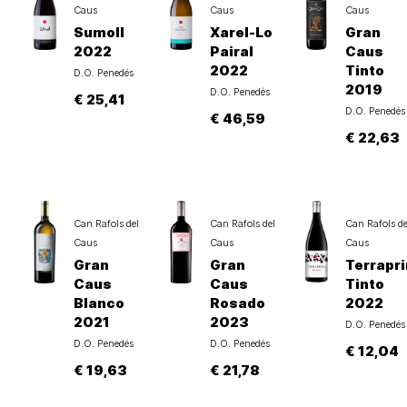
Caus
Caus
Caus
Sumoll
Xarel-Lo
Gran
2022
Pairal
Caus
2022
Tinto
D.O. Penedés
2019
D.O. Penedés
€ 25,41
D.O. Penedés
€ 46,59
€ 22,63
Can Rafols del
Can Rafols del
Can Rafols de
Caus
Caus
Caus
Gran
Gran
Terrapr
Caus
Caus
Tinto
Blanco
Rosado
2022
2021
2023
D.O. Penedés
D.O. Penedés
D.O. Penedés
€ 12,04
€ 19,63
€ 21,78