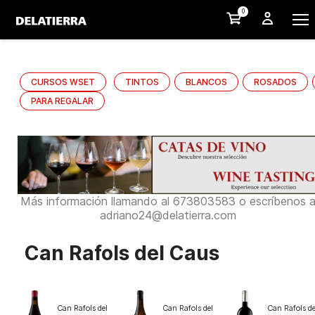
0
CURSOS WSET
TINTOS
BLANCOS
ROSADOS
PARA REGALAR
Más información llamando al 673803583 o escríbenos 
adriano24@delatierra.com
Can Rafols del Caus
Can Rafols del
Can Rafols del
Can Rafols de