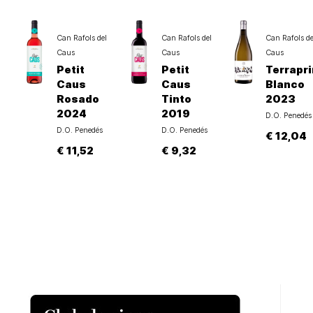
Can Rafols del
Can Rafols del
Can Rafols de
Caus
Caus
Caus
Petit
Petit
Terrapr
Caus
Caus
Blanco
Rosado
Tinto
2023
2024
2019
D.O. Penedés
D.O. Penedés
D.O. Penedés
€ 12,04
€ 11,52
€ 9,32